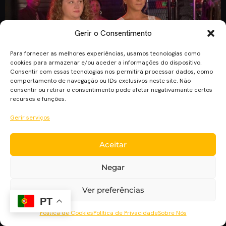
Gerir o Consentimento
Para fornecer as melhores experiências, usamos tecnologias como
cookies para armazenar e/ou aceder a informações do dispositivo.
Consentir com essas tecnologias nos permitirá processar dados, como
comportamento de navegação ou IDs exclusivos neste site. Não
consentir ou retirar o consentimento pode afetar negativamante certos
recursos e funções.
Gerir serviços
Miss XL (Dumplin’), realizado por Anne Fletcher, trata-se de
Aceitar
uma comédia dramática que reflecte sobre a gordofobia, a
importância da diferença, da amizade, e da aceitação
Negar
pessoal.
Ver preferências
PT
Política de Cookies
Política de Privacidade
Sobre Nós