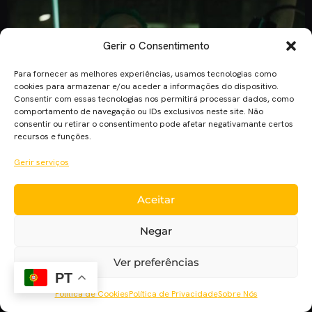
Gerir o Consentimento
Para fornecer as melhores experiências, usamos tecnologias como
cookies para armazenar e/ou aceder a informações do dispositivo.
Consentir com essas tecnologias nos permitirá processar dados, como
comportamento de navegação ou IDs exclusivos neste site. Não
consentir ou retirar o consentimento pode afetar negativamante certos
recursos e funções.
No último domingo, nos MTV Movie Awards, a Warner Bros.
Gerir serviços
e a DC disponibilizaram um novo trailer de “Suicide Squad”
onde podemos ver um conjunto repleto de na sua maioria
Aceitar
novas imagens, com especial destaque para Joker e Harley
Quinn. Este novo trailer voltou a demonstrar o tipo de “tom”
Negar
com que este filme está […]
Ver preferências
PT
Política de Cookies
Política de Privacidade
Sobre Nós