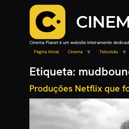
Cinema Planet é um website inteiramente dedicado
Página Inicial
Cinema
Televisão
Etiqueta:
mudboun
Produções Netflix que 