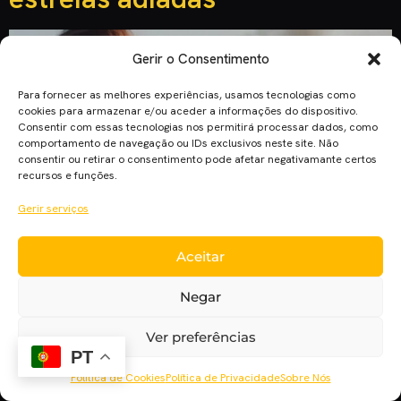
Gerir o Consentimento
Para fornecer as melhores experiências, usamos tecnologias como
cookies para armazenar e/ou aceder a informações do dispositivo.
Consentir com essas tecnologias nos permitirá processar dados, como
comportamento de navegação ou IDs exclusivos neste site. Não
consentir ou retirar o consentimento pode afetar negativamante certos
recursos e funções.
Gerir serviços
Aceitar
Mais um conjunto de filmes foi adiado da sua data de estreia
prevista em Maio, incluindo o blockbuster da Marvel “Black
Negar
Widow – Viúva Negra”.
Ver preferências
PT
Política de Cookies
Política de Privacidade
Sobre Nós