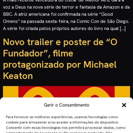
voz a Deus na nova série de terror e fantasia da Amazon e da
BBC. A atriz americana foi confirmada na série “Good
Omens” na passada sexta-feira, na Comic Con de São Diego.
A série foi criada pelos próprios autores do livro na qual […]
Novo trailer e poster de “O
Fundador”, filme
protagonizado por Michael
Keaton
Gerir o Consentimento
Para fornecer as melhores experiências, usamos tecnologias como
cookies para armazenar e/ou aceder a informações do dispositivo.
Consentir com essas tecnologias nos permitirá processar dados, como