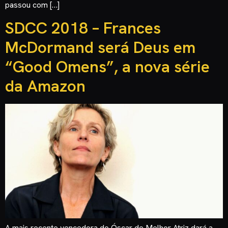
passou com […]
SDCC 2018 – Frances
McDormand será Deus em
“Good Omens”, a nova série
da Amazon
A mais recente vencedora do Óscar de Melhor Atriz dará a