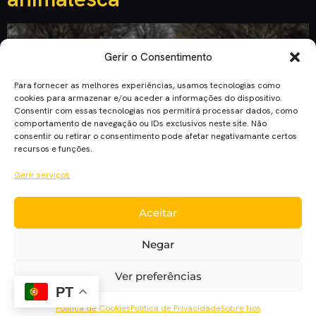
Gerir o Consentimento
Para fornecer as melhores experiências, usamos tecnologias como
cookies para armazenar e/ou aceder a informações do dispositivo.
Consentir com essas tecnologias nos permitirá processar dados, como
comportamento de navegação ou IDs exclusivos neste site. Não
consentir ou retirar o consentimento pode afetar negativamante certos
recursos e funções.
Gerir serviços
Artistas em expansão. Um quarteto (de atores e
Aceitar
personagens) improvável. E um tenso thriller de crime
contado como deve ser. Que venham mais destes! Kentucky,
Negar
2003. O filme conta a história real de quatro amigos
universitários que se juntam para assaltar uma biblioteca
Ver preferências
onde estão reunidos livros compostos por diversos quadros
PT
históricos e extremamente valiosos. […]
Política de Cookies
Política de Privacidade
Sobre Nós