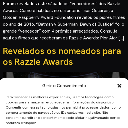
Foram revelados este sábado os “vencedores” dos Razzie
Awards. Como é habitual, no dia anterior aos Óscares, a
Golden Raspberry Award Foundation revelou os piores filmes
do ano de 2016. “Batman v Superman: Dawn of Justice” foi o
grande “vencedor” com 4 prémios arrecadados. Consulta
aqui os filmes que receberam os Razzie Awards: Pior Ator […]
Revelados os nomeados para
os Razzie Awards
Gerir o Consentimento
Para fornecer as melhores experiências, usamos tecnologias como
cookies para armazenar e/ou aceder a informações do dispositivo.
Consentir com essas tecnologias nos permitirá processar dados, como
comportamento de navegação ou IDs exclusivos neste site. Não
consentir ou retirar o consentimento pode afetar negativamante certos
recursos e funções.