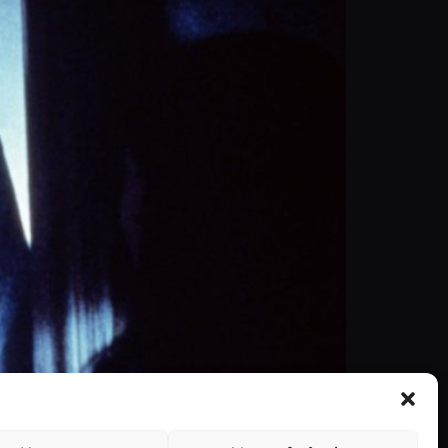
no foi noticiado que John Carpenter iria
s apontavam que ele seria o produtor executivo,