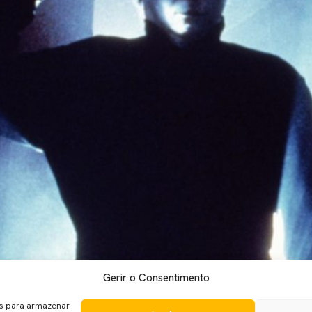
Gerir o Consentimento
vimentos sobre o reboot do filme “Halloween”. Em maio deste a
do clássico do cinema de terror “Halloween“. As últimas notícia
es para armazenar