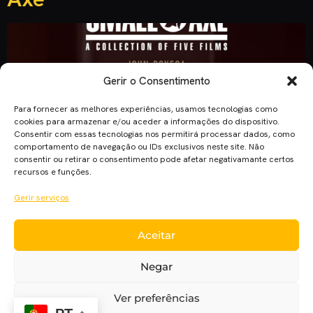
Gerir o Consentimento
Para fornecer as melhores experiências, usamos tecnologias como
cookies para armazenar e/ou aceder a informações do dispositivo.
Consentir com essas tecnologias nos permitirá processar dados, como
comportamento de navegação ou IDs exclusivos neste site. Não
consentir ou retirar o consentimento pode afetar negativamante certos
recursos e funções.
Gerir serviços
Aceitar
A série “Small Axe”, de Steve McQueen, volta a apontar o
dedo ao que necessita de ser mudado nos dias de hoje com
Negar
o episódio “Red, White and Blue”. Steve McQueen dedicou-
se em 2020 para nos mostrar que os erros do passado
Ver preferências
continuam a ser cometidos nos dias de hoje. Algo tem de