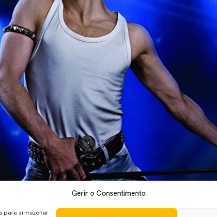
Gerir o Consentimento
vações de “Bohemian Rhapsody”, que conta a história de Freddie
anos após a sua morte, a história de Freddie Mercury, o icónico
es para armazenar