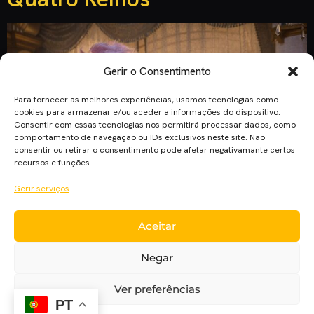
Gerir o Consentimento
Para fornecer as melhores experiências, usamos tecnologias como
cookies para armazenar e/ou aceder a informações do dispositivo.
Consentir com essas tecnologias nos permitirá processar dados, como
comportamento de navegação ou IDs exclusivos neste site. Não
consentir ou retirar o consentimento pode afetar negativamante certos
recursos e funções.
Gerir serviços
Aceitar
Eis que chega o primeiro trailer oficial da nova adaptação
live-action da Disney! Desta vez, não de uma animação da sua
Negar
autoria, mas de uma história infantil clássica. Todos nós
conhecemos a história do Quebra-Nozes. A jovem Clara vê-
Ver preferências
se incluída num enorme mundo fantástico onde bonecos de
PT