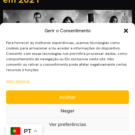
Gerir o Consentimento
Para fornecer as melhores experiências, usamos tecnologias como
cookies para armazenar e/ou aceder a informações do dispositivo.
Consentir com essas tecnologias nos permitirá processar dados, como
comportamento de navegação ou IDs exclusivos neste site. Não
consentir ou retirar o consentimento pode afetar negativamante certos
recursos e funções.
Gerir serviços
Aceitar
Zack Snyder confirma que a sua visão de “Justice League”
chegará à HBO Max em 2021 após um extenso trabalho de
Negar
pós-produção. A campanha #ReleasetheSnyderCut chegou
após o lançamento do filme “Justice League” em 2017. A
Ver preferências
verdade é que o corte que foi visto nos cinemas não
PT