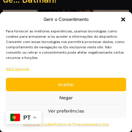
Gerir o Consentimento
Para fornecer as melhores experiências, usamos tecnologias como
cookies para armazenar e/ou aceder a informações do dispositivo.
Consentir com essas tecnologias nos permitirá processar dados, como
comportamento de navegação ou IDs exclusivos neste site. Não
consentir ou retirar o consentimento pode afetar negativamante certos
recursos e funções.
Gerir serviços
Aceitar
Joaquin Phoenix venceu o Óscar de Melhor Ator pelo seu
desempenho como Joker, no entanto, há cerca de 20 anos
Negar
ele era um dos candidatos ao papel de Batman.
Ver preferências
PT
Política de Cookies
Política de Privacidade
Sobre Nós