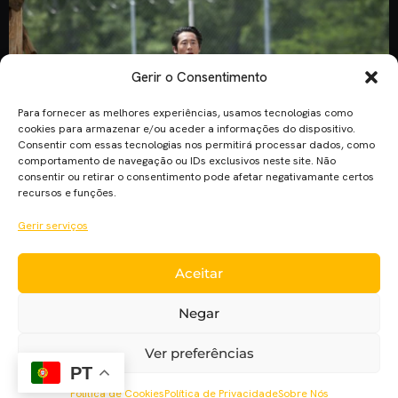
Gerir o Consentimento
Para fornecer as melhores experiências, usamos tecnologias como
cookies para armazenar e/ou aceder a informações do dispositivo.
Consentir com essas tecnologias nos permitirá processar dados, como
comportamento de navegação ou IDs exclusivos neste site. Não
consentir ou retirar o consentimento pode afetar negativamante certos
recursos e funções.
Gerir serviços
A AMC lançou o primeiro trailer da segunda parte da
Aceitar
6ª.Temporada da série “The Walking Dead”. Esta temporada
contará também com oito episódios, o trailer mostra-nos
Negar
algumas cenas do último episódio (8º). Também podemos ver
Rick, Michonne e Glenn a atacar alguns walkers (zombies),
Ver preferências
conseguimos perceber ainda Maggie a gritar. A série
PT
regressa em fevereiro à […]
Política de Cookies
Política de Privacidade
Sobre Nós