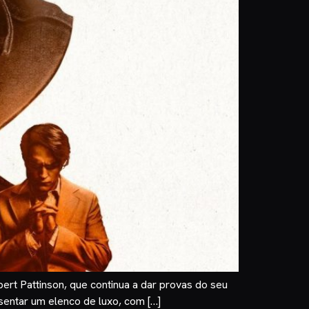
ert Pattinson, que continua a dar provas do seu
entar um elenco de luxo, com […]