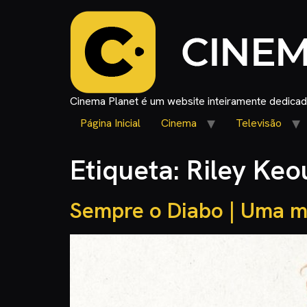
Cinema Planet é um website inteiramente dedicado
Página Inicial
Cinema
Televisão
Etiqueta:
Riley Keo
Sempre o Diabo | Uma mã