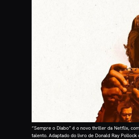
“Sempre o Diabo” é o novo thriller da Netflix, c
talento. Adaptado do livro de Donald Ray Polloc