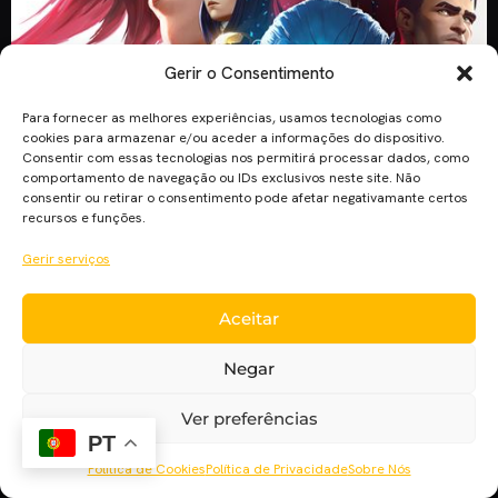
Gerir o Consentimento
Para fornecer as melhores experiências, usamos tecnologias como
cookies para armazenar e/ou aceder a informações do dispositivo.
Consentir com essas tecnologias nos permitirá processar dados, como
comportamento de navegação ou IDs exclusivos neste site. Não
consentir ou retirar o consentimento pode afetar negativamante certos
recursos e funções.
Gerir serviços
Arcane, a série de animação da Riot Games, estreou em
Aceitar
novembro na Netflix. Arcane: um mundo, duas realidades A
história passa-se entre a utópica e avançada cidade de
Negar
Piltover, e na distópica e pobre Underground. Em
Underground ou “Reino de Zaun”, o crime, a opressão e a
Ver preferências
pobreza são o habitual. Para mudar, o “rei” […]
PT
Política de Cookies
Política de Privacidade
Sobre Nós