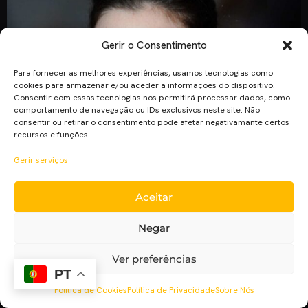
Gerir o Consentimento
Para fornecer as melhores experiências, usamos tecnologias como
cookies para armazenar e/ou aceder a informações do dispositivo.
Consentir com essas tecnologias nos permitirá processar dados, como
comportamento de navegação ou IDs exclusivos neste site. Não
consentir ou retirar o consentimento pode afetar negativamante certos
recursos e funções.
Gerir serviços
Aceitar
Há um mês atrás, correram rumores de que Anne Hathaway
teria o papel principal no novo filme do realizador Robert
Negar
Zemeckis, a adaptação do clássico livro de 1983 de Roald
Dahl, “As Bruxas”. Agora finalmente foi feita a confirmação
Ver preferências
oficial, segundo informação da revista Variety, e o papel de
PT
Miss Ernst, ou a Grand High […]
Política de Cookies
Política de Privacidade
Sobre Nós