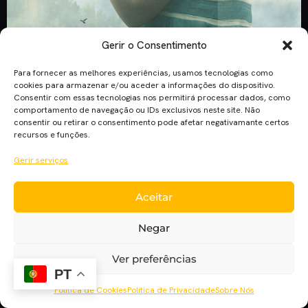
Gerir o Consentimento
Para fornecer as melhores experiências, usamos tecnologias como
cookies para armazenar e/ou aceder a informações do dispositivo.
Consentir com essas tecnologias nos permitirá processar dados, como
comportamento de navegação ou IDs exclusivos neste site. Não
consentir ou retirar o consentimento pode afetar negativamante certos
recursos e funções.
Gerir serviços
“Devs”, a estreia de Alex Garland em televisão, surgiu
Aceitar
discretamente na “antena” da HBO em março deste ano. São
oito episódios de 1 hora realizados e escritos pelo sedutor
Negar
autor de outros relevantes títulos de ficção científica que
apesar da relevância permanecem guardados no recanto da
Ver preferências
estranheza. Depois das dificuldades pelas quais Garland
PT
passou com […]
Política de Cookies
Política de Privacidade
Sobre Nós