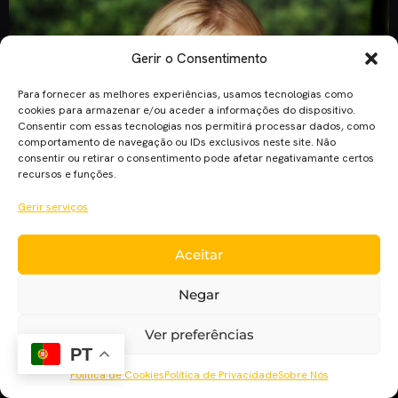
Gerir o Consentimento
Para fornecer as melhores experiências, usamos tecnologias como
cookies para armazenar e/ou aceder a informações do dispositivo.
Consentir com essas tecnologias nos permitirá processar dados, como
comportamento de navegação ou IDs exclusivos neste site. Não
consentir ou retirar o consentimento pode afetar negativamante certos
recursos e funções.
Gerir serviços
Preparem-se Marshmallows: Rob Thomas recusa-se a
abandonar-vos. Depois do filme de 2014, do spinoff e dos
Aceitar
livros, uma minissérie parece estar a caminho. Rob Thomas
falou sobre esta possibilidade à TVLine. Neste momento o
Negar
problema parece ser falta de tempo, quer de Rob, quer de
Kristen. Eu e a Kristen estamos a tentar arranjar maneira de
Ver preferências
fazer seis […]
PT
Política de Cookies
Política de Privacidade
Sobre Nós