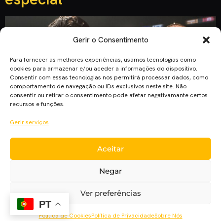
Gerir o Consentimento
Para fornecer as melhores experiências, usamos tecnologias como
cookies para armazenar e/ou aceder a informações do dispositivo.
Consentir com essas tecnologias nos permitirá processar dados, como
comportamento de navegação ou IDs exclusivos neste site. Não
consentir ou retirar o consentimento pode afetar negativamante certos
recursos e funções.
Gerir serviços
O Festival de Cannes anunciou que a cinebiografia do
Aceitar
pugilista Robert Durant iria marcar presença na sua
programação. Será apenas uma sessão especial que contará
Negar
como tributo ao ator Robert De Niro. O ator já deixou umas
declarações relativamente a este gesto por parte do Festival.
Ver preferências
“Estou entusiasmado por regressar a Cannes, principalmente
PT
com este […]
Política de Cookies
Política de Privacidade
Sobre Nós