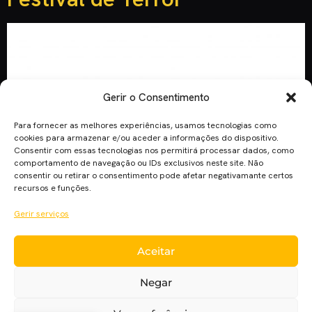
Gerir o Consentimento
Para fornecer as melhores experiências, usamos tecnologias como
cookies para armazenar e/ou aceder a informações do dispositivo.
Consentir com essas tecnologias nos permitirá processar dados, como
comportamento de navegação ou IDs exclusivos neste site. Não
consentir ou retirar o consentimento pode afetar negativamante certos
recursos e funções.
Gerir serviços
Entre 5 e 10 de Setembro Lisboa vai render-se de novo ao
Aceitar
TERROR. Com a GRANDE presença de Alejandro
Jodorowsky e Roger Corman, o MOTELX terá filmes,
Negar
workshops, masterclasses e muito mais! Os convidados de
honra são então os mestre do terror Alejandro Jodorowsky e