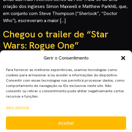
criação dos ingleses Simon Maxwell e Matthew Parkhill, que,
em conjunto com Steve Thompson (“Sherlock”, “Doctor
Who”), escreveram a maior […]
Chegou o trailer de “Star
Wars: Rogue One”
Gerir o Consentimento
Para fornecer as melhores experiências, usamos tecnologias como
cookies para armazenar e/ou aceder a informações do dispositivo.
Consentir com essas tecnologias nos permitirá processar dados, como
comportamento de navegação ou IDs exclusivos neste site. Não
consentir ou retirar o consentimento pode afetar negativamante certos
recursos e funções.
Gerir serviços
Aceitar
A espera acabou e o trailer de “Star Wars: Rogue One” foi