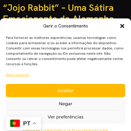
“Jojo Rabbit” – Uma Sátira
Emocionante da Alemanha
Gerir o Consentimento
Nazi!
Para fornecer as melhores experiências, usamos tecnologias como
cookies para armazenar e/ou aceder a informações do dispositivo.
Consentir com essas tecnologias nos permitirá processar dados, como
comportamento de navegação ou IDs exclusivos neste site. Não
consentir ou retirar o consentimento pode afetar negativamante certos
recursos e funções.
Gerir serviços
Aceitar
Negar
“Jojo Rabbit” é protagonizado por Roman Griffin Davis na
Ver preferências
pele de um rapaz de dez anos que tem como melhor amigo
PT
imaginário o maníaco Adolf Hitler.
Política de Cookies
Política de Privacidade
Sobre Nós