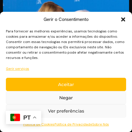
Gerir o Consentimento
Para fornecer as melhores experiências, usamos tecnologias como
cookies para armazenar e/ou aceder a informações do dispositivo.
Consentir com essas tecnologias nos permitirá processar dados, como
comportamento de navegação ou IDs exclusivos neste site. Não
consentir ou retirar o consentimento pode afetar negativamante certos
recursos e funções.
Gerir serviços
Aceitar
Nascida a 30 de Maio de 1928, a icónica realizadora Agnès
Varda terminou pouco antes de falecer o documentário
Negar
“Varda por Agnès”. O Cinema Planet conversou com a sua
filha Rosalie Varda. Não é comum termos a oportunidade de
Ver preferências
ver um documentário em que o próprio autor explica os seus
PT
filmes… “Varda por Agnès” é […]
Política de Cookies
Política de Privacidade
Sobre Nós