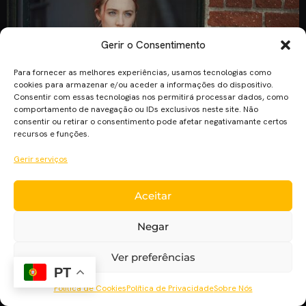
Gerir o Consentimento
Para fornecer as melhores experiências, usamos tecnologias como
cookies para armazenar e/ou aceder a informações do dispositivo.
Consentir com essas tecnologias nos permitirá processar dados, como
comportamento de navegação ou IDs exclusivos neste site. Não
consentir ou retirar o consentimento pode afetar negativamante certos
recursos e funções.
Gerir serviços
“Lady Bird” bateu o recorde de filme mais bem criticado de
sempre do Rotten Tomatoes. O filme superou “Toy Story 2”.
Aceitar
O novo filme protagonizado por Saoirse Ronan, “Lady Bird”,
bateu o recorde de filme mais bem criticado no Rotten
Negar
Tomatoes. O filme de Greta Gerwig está com a pontuação de
100%, algo que muitos […]
Ver preferências
PT
Política de Cookies
Política de Privacidade
Sobre Nós