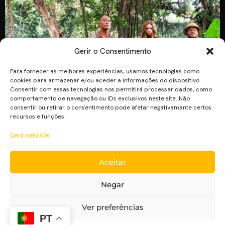
Gerir o Consentimento
Para fornecer as melhores experiências, usamos tecnologias como
cookies para armazenar e/ou aceder a informações do dispositivo.
Consentir com essas tecnologias nos permitirá processar dados, como
comportamento de navegação ou IDs exclusivos neste site. Não
consentir ou retirar o consentimento pode afetar negativamante certos
recursos e funções.
Gerir serviços
Uma foto da sequela do filme “Jumanji” de 1995 deixou
Aceitar
alguns fãs preocupados. Porquê? Porque Karen Gillan
aparece com um top e calções curtos. A polémica deveu-se
Negar
aos trajes reduzidos de Gillan em relação aos atores que
aparecem na mesma foto (foto em destaque). O traje foi
Ver preferências
classificado como ‘desnecessário’ e ‘demasiado
PT