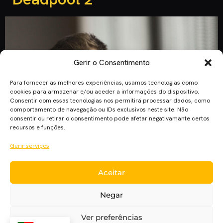
Gerir o Consentimento
Para fornecer as melhores experiências, usamos tecnologias como
cookies para armazenar e/ou aceder a informações do dispositivo.
Consentir com essas tecnologias nos permitirá processar dados, como
comportamento de navegação ou IDs exclusivos neste site. Não
consentir ou retirar o consentimento pode afetar negativamante certos
recursos e funções.
Gerir serviços
Depois de alguns rumores que colocavam diversos possíveis
Aceitar
atores a interpretar o mutante Cable em “Deadpool 2”,
parece que desta vez Michael Shannon poderá ser a escolha
Negar
nº 1 para o papel. Segundo o The Hollywood Reporter,
Shannon é agora a primeira escolha da 20th Century Fox,
Ver preferências