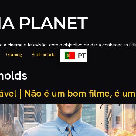
 a cinema e televisão, com o objectivo de dar a conhecer as úl
Gaming
Publicidade
PT
nolds
ável | Não é um bom filme, é um