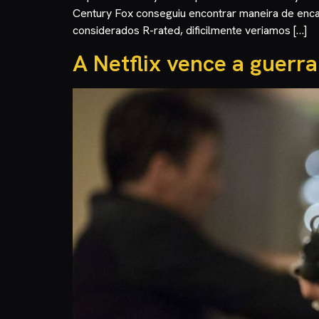
Century Fox conseguiu encontrar maneira de enca
considerados R-rated, dificilmente veriamos […]
A Netflix vence a guerr