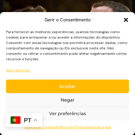
Gerir o Consentimento
Para fornecer as melhores experiências, usamos tecnologias como
cookies para armazenar e/ou aceder a informações do dispositivo.
Consentir com essas tecnologias nos permitirá processar dados, como
comportamento de navegação ou IDs exclusivos neste site. Não
consentir ou retirar o consentimento pode afetar negativamante certos
recursos e funções.
Gerir serviços
A cerca de um ano daquela que será a última aparição de
Aceitar
Hugh Jackman como Wolverine, pormenores sobre a história
do filme ainda não foram divulgados. Contudo, isso não
Negar
impediu que certos rumores começassem a surgir pela
Internet. É o caso do ator Liev Schreiber, que interpretou o
Ver preferências
papel do mutante Sabretooth em “X-Men Origins – […]
PT
Política de Cookies
Política de Privacidade
Sobre Nós