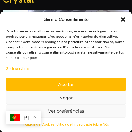
Gerir o Consentimento
Para fornecer as melhores experiências, usamos tecnologias como
cookies para armazenar e/ou aceder a informações do dispositivo.
Consentir com essas tecnologias nos permitirá processar dados, como
comportamento de navegação ou IDs exclusivos neste site. Não
consentir ou retirar o consentimento pode afetar negativamante certos
recursos e funções.
Gerir serviços
Aceitar
O Panda Biggs, durante a sua transmissão de Sailor Moon
Crystal, cortou todas as cenas alusivas a homossexualidade
Negar
e identidade de género. A ERC, nesta sexta-feira, comunicou
a decisão de arquivar o processo contra o canal televisivo.
Ver preferências
Em 2016, o Panda Biggs resolveu censurar um beijo na série
PT
Sailor Moon Crystal. Não só essa cena, mas […]
Política de Cookies
Política de Privacidade
Sobre Nós