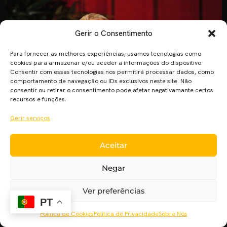
Gerir o Consentimento
Para fornecer as melhores experiências, usamos tecnologias como
cookies para armazenar e/ou aceder a informações do dispositivo.
Consentir com essas tecnologias nos permitirá processar dados, como
comportamento de navegação ou IDs exclusivos neste site. Não
consentir ou retirar o consentimento pode afetar negativamante certos
recursos e funções.
Gerir serviços
Aceitar
Um dos melhores realizadores da sua geração, David Fincher
mostrou, até então, que com o passar dos anos conseguiu
Negar
sempre modernizar-se, atingindo já o patamar de excelência.
O realizador nascido nos Estados Unidos, começou a fazer
Ver preferências
pequenos vídeos no ano de 1984. Realizou o seu primeiro
PT
filme só em 1992. Apesar de ter começado com […]
Política de Cookies
Política de Privacidade
Sobre Nós