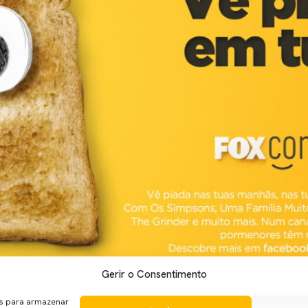
Gerir o Consentimento
lugar ao Fox Comedy, apresentado pela Fox International Chann
 de ter sido lançado em Itália e na Polónia. O canal FOX Come
es para armazenar