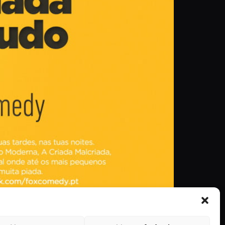
els, em Lisboa. Este é um novo passo na
dy está também presente na América Latina. O