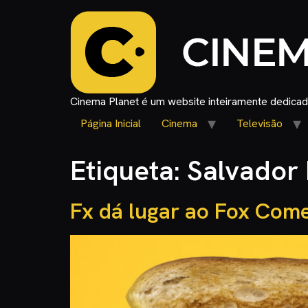
Cinema Planet é um website inteiramente dedicado
Página Inicial
Cinema
Televisão
Etiqueta:
Salvador
Fx dá lugar ao Fox Com