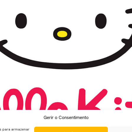
Gerir o Consentimento
ello Kitty trouxe para o projeto Lindsey Beer, a argumentista q
a uma aliada de peso para a sua viagem até Hollywood. Beer tem 
es para armazenar