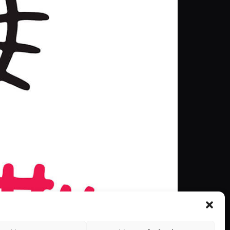
ue é uma estrela em ascensão e que muita atenção
dois filmes de longa duração […]