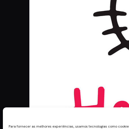
A adaptação a filme das peripécias do mundo de H
tem trazido para si. De repente, Kitty White ganh
Para fornecer as melhores experiências, usamos tecnologias como cooki