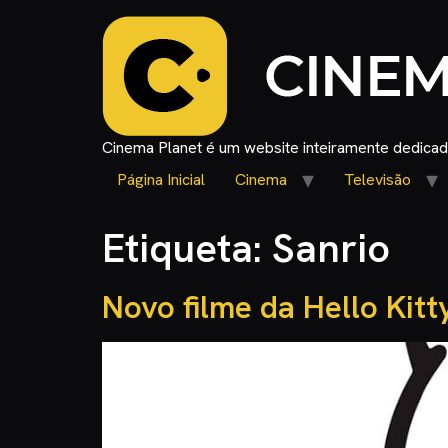
Cinema Planet é um website inteiramente dedicado
Página Inicial
Cinema
Televisão
Etiqueta:
Sanrio
Novo filme da Hello Kitt