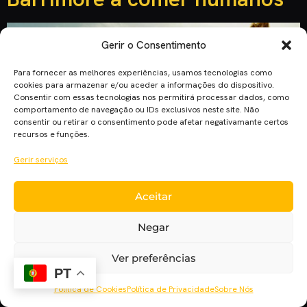
Gerir o Consentimento
Para fornecer as melhores experiências, usamos tecnologias como
cookies para armazenar e/ou aceder a informações do dispositivo.
Consentir com essas tecnologias nos permitirá processar dados, como
comportamento de navegação ou IDs exclusivos neste site. Não
consentir ou retirar o consentimento pode afetar negativamante certos
recursos e funções.
Gerir serviços
Aceitar
Drew Barrimore, atriz que entrou em vários êxitos do cinema
como “Os Anjos de Charlie”, “Donnie Darko” e “Scream”, irá
Negar
agora protagonizar a mais recente série da Netflix. No trailer
apresentado, Drew interpreta Sheila Hammond, uma agente
Ver preferências
imobiliária que tem uma aparente boa vida com o marido e os
PT
dois filhos. Até ao dia em […]
Política de Cookies
Política de Privacidade
Sobre Nós