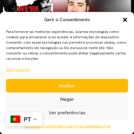
Gerir o Consentimento
Para fornecer as melhores experiências, usamos tecnologias como
cookies para armazenar e/ou aceder a informações do dispositivo.
Consentir com essas tecnologias nos permitirá processar dados, como
comportamento de navegação ou IDs exclusivos neste site. Não
consentir ou retirar o consentimento pode afetar negativamante certos
recursos e funções.
Guerra está a CHEGAR, é essa a premissa da próxima
season, e todo o build up que esta teve. O Frutas traz-nos a
Gerir serviços
sua análise à sétima temporada de “The Walking Dead”, e tu
o que achaste? Não podes perder, e se gostaste deste vídeo
Aceitar
deixa o teu GOSTO.
Negar
Ver preferências
PT
Política de Cookies
Política de Privacidade
Sobre Nós