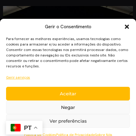
Gerir o Consentimento
Para fornecer as melhores experiências, usamos tecnologias como
cookies para armazenar e/ou aceder a informações do dispositivo.
Consentir com essas tecnologias nos permitirá processar dados, como
comportamento de navegação ou IDs exclusivos neste site. Não
consentir ou retirar o consentimento pode afetar negativamante certos
recursos e funções.
Gerir serviços
Aceitar
O filme vai ser “O Manipulador”, que fala sobre Alessandro
Porto, um magnata que serviu de inspiração para o filme “As
Negar
50 sombras de Grey”. Vai ser a estreia de Cristiano Ronaldo
no grande ecrã, com um papel especial. Segundo o jornal
Ver preferências
“Sport”, o melhor jogador do mundo Cristiano Ronaldo vai
PT
também emprestar o novo […]
Política de Cookies
Política de Privacidade
Sobre Nós