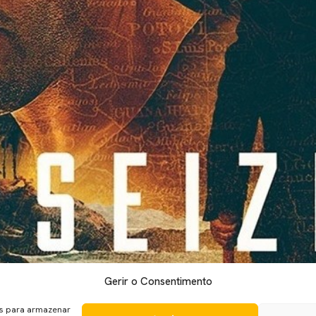
Gerir o Consentimento
r Isaac Florentine e protagonizado Scott Adkins (Doctor Strange,
 a oitava vez que Adkins e Florentine trabalham juntos, mas é a
es para armazenar