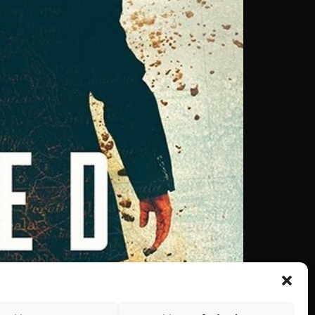
 Hercules). Ator e realizador reencontram-se 5
 primeira vez que Adkins não precisa de recorrer a