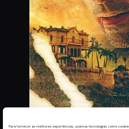
“Seized” é um filme norte-americano realizado po
anos depois da última colaboração. “Seized” marca
Para fornecer as melhores experiências, usamos tecnologias como cooki