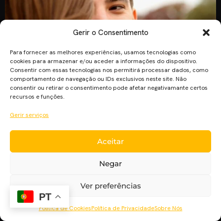
Gerir o Consentimento
Para fornecer as melhores experiências, usamos tecnologias como
cookies para armazenar e/ou aceder a informações do dispositivo.
Consentir com essas tecnologias nos permitirá processar dados, como
comportamento de navegação ou IDs exclusivos neste site. Não
consentir ou retirar o consentimento pode afetar negativamante certos
recursos e funções.
Um dia consiste em 86,400 segundos. Este é um deles!
Assim começa a curta desta semana, chama-se “Seconds“,
Gerir serviços
segundos em português, e fala-nos do tempo. Esta curta,
escrita e realizada por Marko Slavnic trás à nossa mesa um
Aceitar
tema muito interessante, o Tempo. Este fala-nos sobre as
nossas escolhas e o que uma delas pode mudar a nossa vida,
Negar
[…]
Ver preferências
PT
Política de Cookies
Política de Privacidade
Sobre Nós