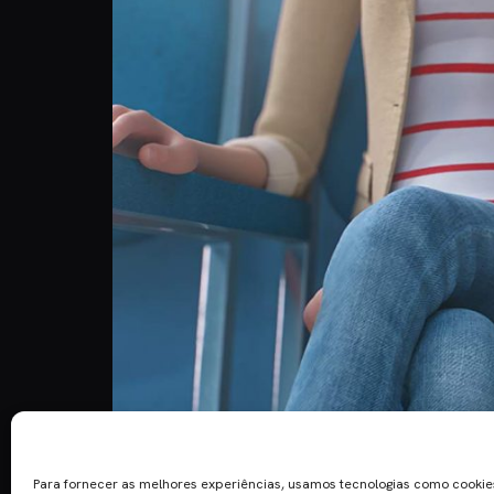
A sequela do êxito global dos estúdios Illuminati
Secreta dos Nossos Bichos 2” continuará a segu
Para fornecer as melhores experiências, usamos tecnologias como cooki