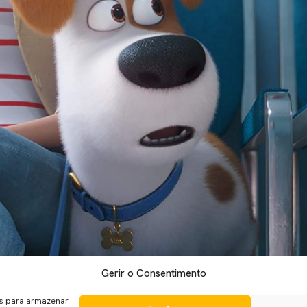
Gerir o Consentimento
on chega então 3 anos depois do primeiro filme arrecadar perto 
ir as aventuras do cão Max. Cada personagem será apresentada 
es para armazenar