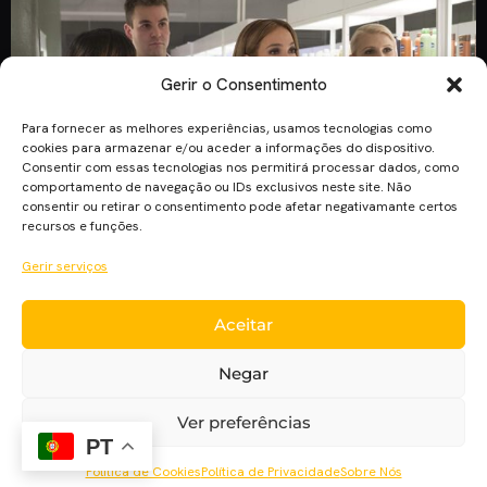
Gerir o Consentimento
Para fornecer as melhores experiências, usamos tecnologias como
cookies para armazenar e/ou aceder a informações do dispositivo.
Consentir com essas tecnologias nos permitirá processar dados, como
comportamento de navegação ou IDs exclusivos neste site. Não
consentir ou retirar o consentimento pode afetar negativamante certos
recursos e funções.
Gerir serviços
“Segundo Ato” traz-nos uma comédia romântica ao estilo de
Aceitar
“Uma Mulher de Sucesso”. O filme protagonizado por
Jennifer Lopez conta com a realização de Peter Segal. Em
Negar
“Segundo Ato”, Jennifer Lopez é Maya. Maya é uma mulher
nos seus 40 anos, que luta com as frustrações inerentes aos
Ver preferências
seus sonhos não realizados. Mas isso acontece apenas até
PT
se […]
Política de Cookies
Política de Privacidade
Sobre Nós