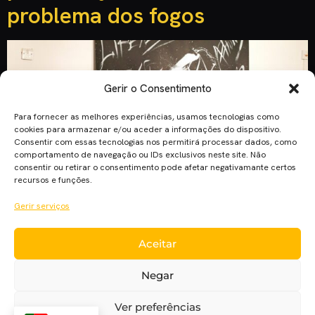
problema dos fogos
Gerir o Consentimento
Para fornecer as melhores experiências, usamos tecnologias como
cookies para armazenar e/ou aceder a informações do dispositivo.
Consentir com essas tecnologias nos permitirá processar dados, como
comportamento de navegação ou IDs exclusivos neste site. Não
consentir ou retirar o consentimento pode afetar negativamante certos
recursos e funções.
Gerir serviços
Aceitar
Vai ter lugar nos próximos dias 13 e 20 de outubro na Serra
da Estrela (Seia), o Festival Internacional de Cinema
Negar
Ambiental da Serra da Estrela. Nesta edição os temas
escolhidos para a competição de lusofonia foram os fogos e
Ver preferências