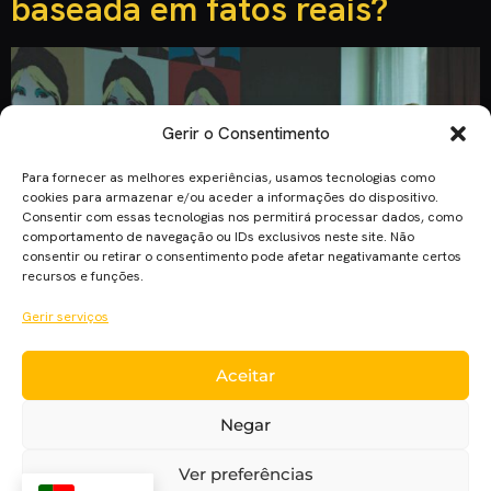
baseada em fatos reais?
Gerir o Consentimento
Para fornecer as melhores experiências, usamos tecnologias como
cookies para armazenar e/ou aceder a informações do dispositivo.
Consentir com essas tecnologias nos permitirá processar dados, como
comportamento de navegação ou IDs exclusivos neste site. Não
consentir ou retirar o consentimento pode afetar negativamante certos
recursos e funções.
Gerir serviços
Aceitar
A nova série mexicana da Netflix intitulada de “Diário de um
Gigolô”, está a causar furor e a levantar muitas questões
Negar
quanto à sua veracidade dos fatos. A série criada por
Sebastian Ortéga leva-nos através de da vida de um
Ver preferências