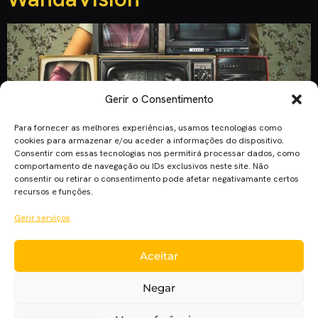
Gerir o Consentimento
Para fornecer as melhores experiências, usamos tecnologias como
cookies para armazenar e/ou aceder a informações do dispositivo.
Consentir com essas tecnologias nos permitirá processar dados, como
comportamento de navegação ou IDs exclusivos neste site. Não
consentir ou retirar o consentimento pode afetar negativamante certos
recursos e funções.
Gerir serviços
Desde que foi anunciado, WandaVision prometia muita acção
Aceitar
e aventura com duas das personagens mais poderosas deste
universo: Wanda Maximoff (Elizabeth Olsen) e Vision (Paul
Negar
Bettany). Esperamos muito por esta nova fase da Marvel, não
é assim? WandaVision começa com Wanda e Vision, recém-