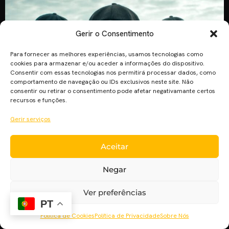
Gerir o Consentimento
Para fornecer as melhores experiências, usamos tecnologias como
cookies para armazenar e/ou aceder a informações do dispositivo.
Consentir com essas tecnologias nos permitirá processar dados, como
comportamento de navegação ou IDs exclusivos neste site. Não
consentir ou retirar o consentimento pode afetar negativamante certos
recursos e funções.
Gerir serviços
A escolha é difícil quando a oferta é muita, assim para vos
facilitar a vida criamos esta lista de séries que vai servir
Aceitar
como um guia para ajudar-te a escolher. É inegável que
existem boas séries por ai, mas na hora de escolher surge a
Negar
grande questão, mas afinal que série vou ver? A lista […]
Ver preferências
PT
Política de Cookies
Política de Privacidade
Sobre Nós