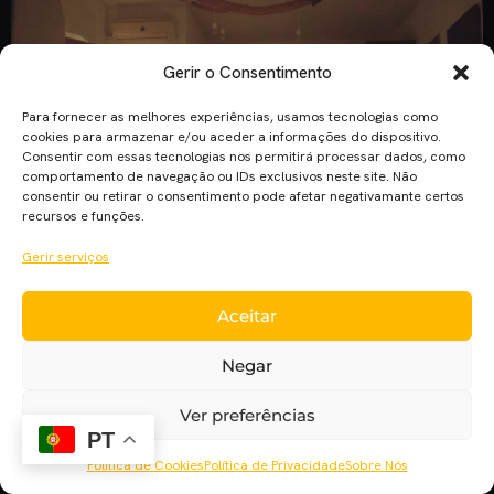
Gerir o Consentimento
Para fornecer as melhores experiências, usamos tecnologias como
cookies para armazenar e/ou aceder a informações do dispositivo.
Consentir com essas tecnologias nos permitirá processar dados, como
comportamento de navegação ou IDs exclusivos neste site. Não
consentir ou retirar o consentimento pode afetar negativamante certos
recursos e funções.
Gerir serviços
Em Portugal, a produção de séries é escassa em termos de
originalidade. Muitas são adaptações de produções
Aceitar
estrangeiras. Apesar disto, algumas são bem-sucedidas,
como é o caso de “Sim, Chefe!” ou “Ministério do Tempo”.
Negar
No entanto, os tempos modernos obrigam os argumentistas
a inovar nas suas criações. A RTP tem vindo a apostar na
Ver preferências
PT
produção […]
Política de Cookies
Política de Privacidade
Sobre Nós