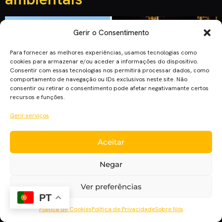
Gerir o Consentimento
Para fornecer as melhores experiências, usamos tecnologias como
cookies para armazenar e/ou aceder a informações do dispositivo.
Consentir com essas tecnologias nos permitirá processar dados, como
comportamento de navegação ou IDs exclusivos neste site. Não
consentir ou retirar o consentimento pode afetar negativamante certos
recursos e funções.
Gerir serviços
O CineEco 2018 é organizado pelo Município de Seia e
Aceitar
cumpre, este ano, a sua 24ª edição entre 13 e 20 de outubro.
É também em português que se olha o ambiente e as
Negar
questões que se relacionam nesta 24º edição do CineEco,
Festival Internacional de Cinema Ambiental da Serra da
Ver preferências
Estrela. A juntar às […]
PT
Política de Cookies
Política de Privacidade
Sobre Nós