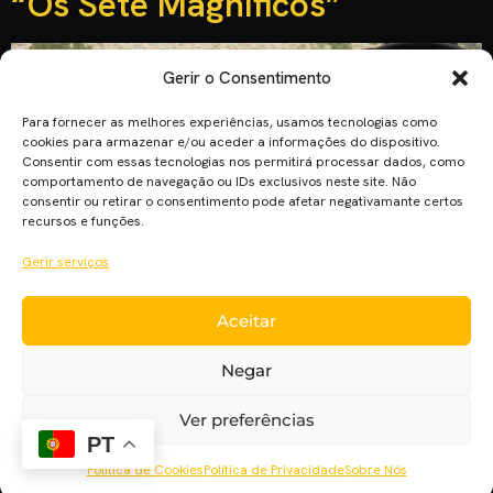
“Os Sete Magníficos”
Gerir o Consentimento
Para fornecer as melhores experiências, usamos tecnologias como
cookies para armazenar e/ou aceder a informações do dispositivo.
Consentir com essas tecnologias nos permitirá processar dados, como
comportamento de navegação ou IDs exclusivos neste site. Não
consentir ou retirar o consentimento pode afetar negativamante certos
recursos e funções.
Gerir serviços
Denzel Washington, Chris Pratt e Ethan Hawke são três dos
Aceitar
sete magníficos que chegam em Setembro aos cinemas
portugueses. Com a cidade de Rose Creek sob o cruel
Negar
domínio do industrial Bartholomew Bogue, a população
desesperada contrata a proteção de sete marginais,
Ver preferências
caçadores de prémios, jogadores e pistoleiros a soldo: Sam
PT
Chisolm (Denzel Washington), Josh […]
Política de Cookies
Política de Privacidade
Sobre Nós