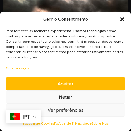
Gerir o Consentimento
Para fornecer as melhores experiências, usamos tecnologias como
cookies para armazenar e/ou aceder a informações do dispositivo.
Consentir com essas tecnologias nos permitirá processar dados, como
comportamento de navegação ou IDs exclusivos neste site. Não
consentir ou retirar o consentimento pode afetar negativamante certos
recursos e funções.
Gerir serviços
A mais nova série da Netflix, realizada por Baz Luhrmann
(Moulin Rouge), já tem trailer lançado. O trailer, que está
Aceitar
disponível online, apresenta alguns nomes bastante
conhecidos do mundo do cinema, como Jaden Smith,
Negar
Shameik Moore, Herizen Guardiola, Jimmy Smits e Giancarlo
Esposito. The Get Down conta a história de um grupo de
Ver preferências
PT
jovens nova-iorquinos que […]
Política de Cookies
Política de Privacidade
Sobre Nós