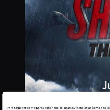
O primeiro trailer de “Sharknado: The 4th Awakens
um tubarão e um stripper. O elenco será compost
Para fornecer as melhores experiências, usamos tecnologias como cooki