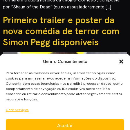
por “Shaun of the Dead” (ou no assustadoramente […]
Primeiro trailer e poster da
nova comédia de terror com
Simon Pegg disponíveis
Gerir o Consentimento
Para fornecer as melhores experiências, usamos tecnologias como
cookies para armazenar e/ou aceder a informações do dispositivo.
Consentir com essas tecnologias nos permitirá processar dados, como
comportamento de navegação ou IDs exclusivos neste site. Não
consentir ou retirar o consentimento pode afetar negativamante certos
recursos e funções.
Gerir serviços
“Slaughterhouse Rulez” é nome do próximo filme
Aceitar
protagonizado pelo mestre do humor britânico Simon Pegg.